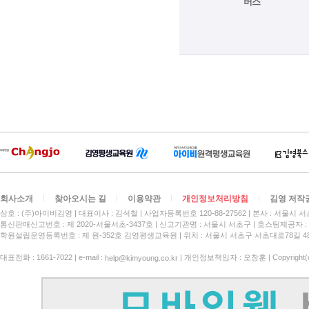
버스
회사소개
찾아오시는 길
이용약관
개인정보처리방침
김영 저작
상호 : (주)아이비김영
대표이사 : 김석철
사업자등록번호 120-88-27562
본사 : 서울시 서
통신판매신고번호 : 제 2020-서울서초-3437호
신고기관명 : 서울시 서초구
호스팅제공자 : 
학원설립운영등록번호 : 제 원-352호 김영평생교육원 | 위치 : 서울시 서초구 서초대로78길 4
대표전화 : 1661-7022 | e-mail :
| 개인정보책임자 : 오창훈 | Copyright(c)
help@kimyoung.co.kr