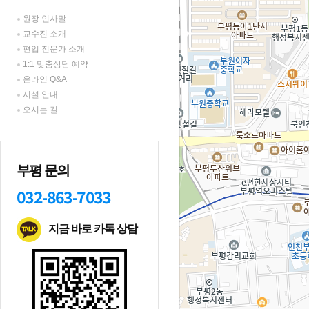
원장 인사말
교수진 소개
편입 전문가 소개
1:1 맞춤상담 예약
온라인 Q&A
시설 안내
오시는 길
부평 문의
032-863-7033
지금 바로 카톡 상담