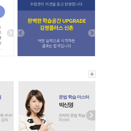
최고의 성적으로 끌어올려줄 몰입관리반
수험생의 의견을 듣고 반영합니다
완벽한 학습공간 UPGRADE
편입합격의 NEW 패러다임
김영플러스 신촌
부평캠퍼스
부
Next
Prev
Next
.
생
어떤 실력으로 시작하든
여러분의 합격을 위해
셔
부평캠퍼스는 끊임없이 연구합니다.
결과는 합격입니다
가
료
념
이
민
시
 있
하
아,
으
마스터
Magic Solution
용
박제연
하
서
학습
Magic Solution to
직
Grammar No.1
확
있