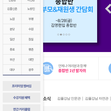
Prev
김플신촌
노량진
노원
부평
분당
수원
1
2
3
4
5
일산
잠실
종로
평촌
부산
대전
언제나 여러분과 함께!
대구
광주
종합반 1년 발자취
프리미엄 멤버십
수강지원 혜택
캠퍼스 소식
김플강남 인문관
김플강남 자연관
연간 커리큘럼