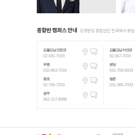
소개영상 COMING SOON
종합반 캠퍼스 안내
깊이가 다른 문법
김영편입 종합반은 전국에서 동일하
우희영
합격의 증거로
김플강남 인문관
김플강남 자연관
풀어가는 편입문법
02-591-7033
02-567-7033
부평
분당
032-863-7033
031-706-6033
종로
평촌
02-745-7033
031-385-7033
소개영상 COMING SOON
광주
문법의 정석
062-227-8088
하동환
개념부터 실전까지
문법의 정석