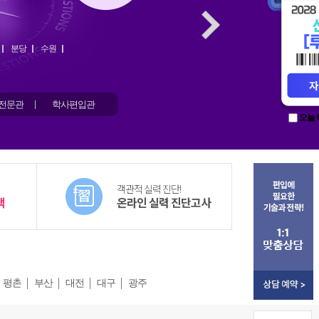
Next
분당
수원
전문관
학사편입관
오늘 
객관적 실력 진단!
택
온라인 실력 진단고사
평촌
부산
대전
대구
광주