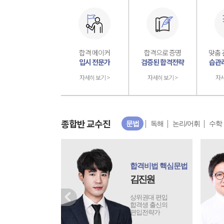
합격 메이커
합격으로 증명
맞춤 
입시 전문가
검증된 합격전략
습관
자세히 보기 >
자세히 보기 >
자세
종합반 교수진
문법
독해
논리/어휘
수학
T.R.I.G 문법
김현욱
SNS처럼 매일 보고
싶은 강의