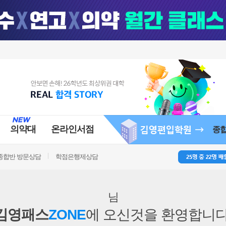
의약대
온라인서점
종
종합반 방문상담
학점은행제상담
님
김영패스
ZONE
에 오신것을 환영합니다