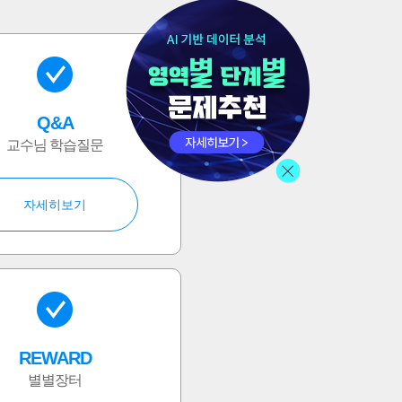
Q&A
교수님 학습질문
자세히보기
REWARD
별별장터