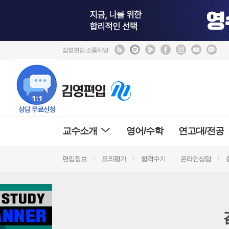
김영편입 소통채널
교수소개
영어/수학
연고대/전공
편입정보
모의평가
합격수기
온라인상담