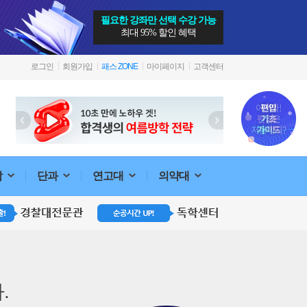
필요한 강좌만 선택 수강 가능
최대 95% 할인 혜택
로그인
회원가입
패스 ZONE
마이페이지
고객센터
합
단과
연고대
의약대
.