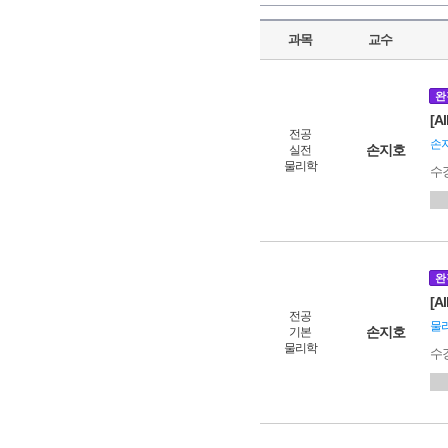
과목
교수
완
[A
전공
손
손지호
실전
물리학
수
완
[A
전공
물
손지호
기본
물리학
수