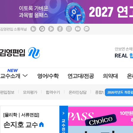
김영편입 소통채널
교수소개
영어/수학
연고대/전공
의약대
온
편입정보
모의평가
합격수기
온라인상담
종합반 방문상담
학
[물리학｜서류면접]
손지호
교수