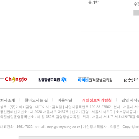
물리학
수
회사소개
찾아오시는 길
이용약관
개인정보처리방침
김영 저작
상호 : (주)아이비김영
대표이사 : 김석철
사업자등록번호 120-88-27562
본사 : 서울시 서
통신판매신고번호 : 제 2020-서울서초-3437호
신고기관명 : 서울시 서초구
호스팅제공자 : 
학원설립운영등록번호 : 제 원-352호 김영평생교육원 | 위치 : 서울시 서초구 서초대로78길 4
대표전화 : 1661-7022 | e-mail :
| 개인정보책임자 : 오창훈 | Copyright(c)
help@kimyoung.co.kr