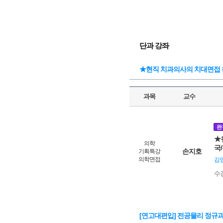
단과 강좌
★현직 치과의사의 치대면접 
과목
교수
완
★
의학
국
손지호
기획특강
의학면접
김영
수
[연고대편입] 전공물리 정규