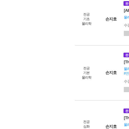
완
[A
전공
물
손지호
기초
물리학
수
완
[T
전공
물
손지호
기본
#연
물리학
수
완
[T
전공
물리
손지호
심화