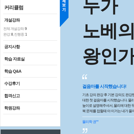
누가
커리큘럼
개설강좌
노베
전체 개설강좌:
9
완강:
8
, 진행중:
1
공지사항
왕인가
학습 자료실
학습 Q&A
수강후기
걸음마를 시작했습니다!
기초 강의 완강 후 기본 강의도 완강
합격신고
대한 첫 걸음마를 시작했습니다. 물
높이로 설명해주셔서, 물리에 대한 
학원강좌
북 문제를 접할때 아 이거는 내가 풀
신감을 가집니다! 물론, 아직은 개념
나가는 실력이나 한번 풀어본 문제들
물리학
권**
는지, 어떤 공식을 활용할지가 눈에 
질 심화단계 기대됩니다. 다시한번 