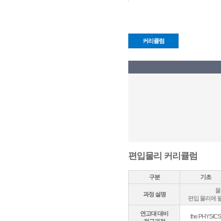
커리큘럼
편입물리 커리큘럼
구분
기초
물
과정 설명
편입 물리에 
연고대 대비
the PHYSICS