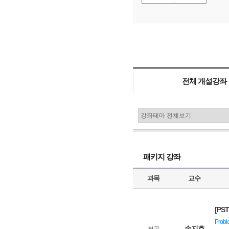
38,000
교재비
원
전체 개설강좌
패키지 강좌
과목
교수
[PS
Prob
손지호