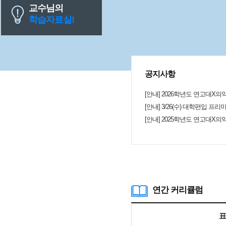
해주시고 열정을 불어넣어주셔서 감사
교수님의
학습자료실!
공지사항
[안내] 2026학년도 연고대X의
[안내] 3/26(수) 대학편입 프
[안내] 2025학년도 연고대X의
연간 커리큘럼
표