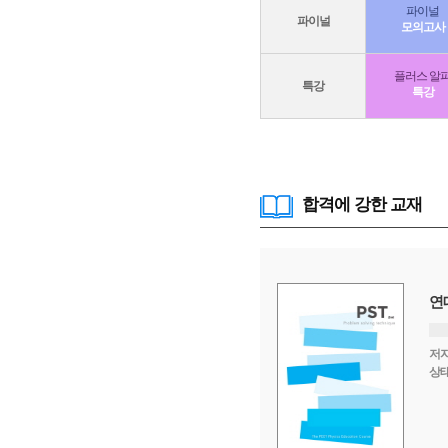
파이널
파이널
모의고사
플러스 알
특강
특강
합격에 강한 교재
연대편입 필수 문제풀이집 PST 3권
연
저자
저
손지호
상태
상
판매중