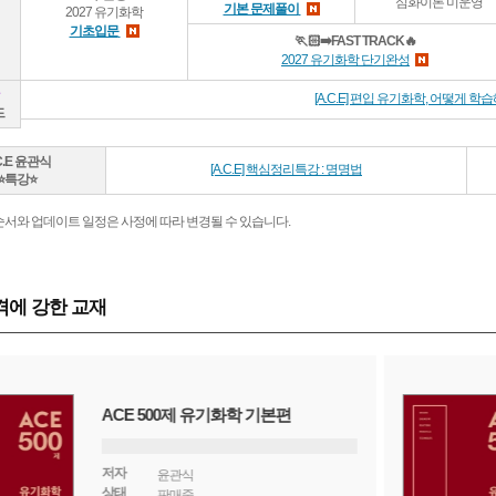
심화이론 미운영
기본 문제풀이
2027 유기화학
기초입문
🏃🏻‍➡️FAST TRACK🔥
2027 유기화학 단기완성
[A.C.E] 편입 유기화학, 어떻게 
드
C.E 윤관식
[A.C.E] 핵심정리특강 : 명명법
⭐특강⭐
순서와 업데이트 일정은 사정에 따라 변경될 수 있습니다.
에 강한 교재
ACE 500제 유기화학 기본편
저자
윤관식
상태
판매중