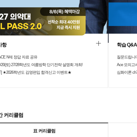
사항
학습 Q&A
 ACE N제 정답 자료 공유
질문드립니
 6/20(토) 27/28학년도 여름방학 단기전략 설명회 개최!
Ace 모의고사
NT] ★2026학년도 김영편입 합격신고 이벤트★
심화이론 ch
간 커리큘럼
표 커리큘럼