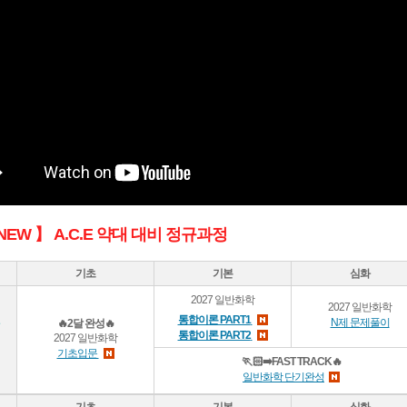
 NEW 】 A.C.E 약대 대비 정규과정
기초
기본
심화
2027 일반화학
2027 일반화학
통합이론 PART1
N제 문제풀이
🔥2달 완성🔥
통합이론 PART2
2027 일반화학
기초입문
🏃🏻‍➡️FAST TRACK🔥
일반화학 단기완성