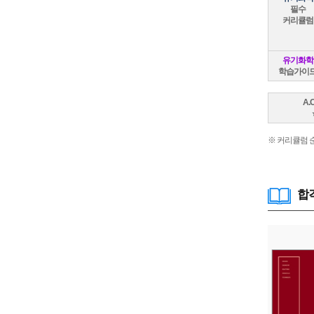
필수
커리큘럼
유기화학
학습가이
A.
※ 커리큘럼 
합격
ACE 500제 유기화학 기본편
저자
윤관식
상태
판매중