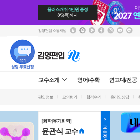
플러스캐쉬 4만원 증정
8/6(목)까지
김영편입 소통채널
교수소개
영어/수학
연고대/전공
편입정보
모의평가
합격수기
온라인상담
[화학|유기화학]
윤관식
교수