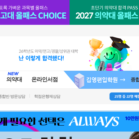
의약대
온라인서점
종
종합반 방문상담
학점은행제상담