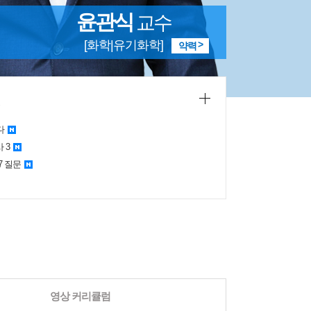
윤관식
교수
[화학|유기화학]
약력
다
 3
7 질문
영상 커리큘럼