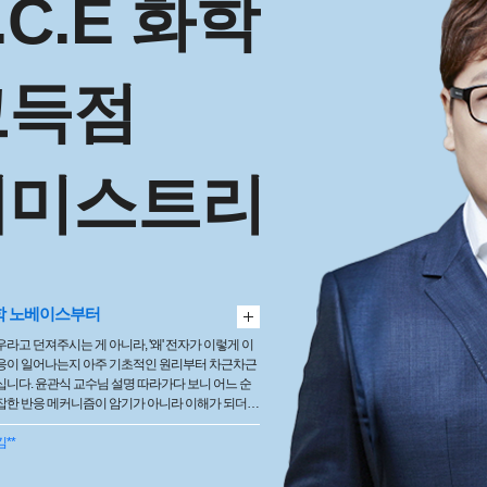
.C.E 화학
고득점
케미스트리
학 노베이스부터
라고 던져주시는 게 아니라, '왜' 전자가 이렇게 이
응이 일어나는지 아주 기초적인 원리부터 차근차근
십니다. 윤관식 교수님 설명 따라가다 보니 어느 순
잡한 반응 메커니즘이 암기가 아니라 이해가 되더라
처럼 유기화학 베이스가 아예 없어서 막막하신 분들
 빛 같은 강의입니다. 유기화학이 재밌어질 줄은 꿈
김**
네요. 좋은 강의 진심으로 감사합니다!