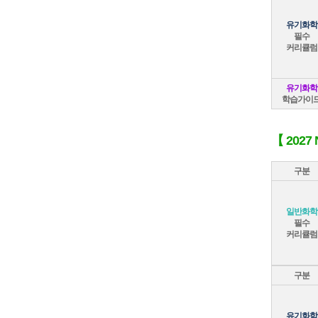
유기화학
필수
커리큘럼
유기화학
학습가이
【 202
구분
일반화학
필수
커리큘럼
구분
유기화학