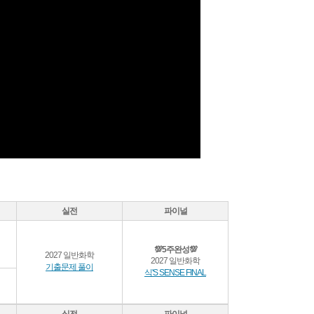
실전
파이널
💯5주완성💯
2027 일반화학
2027 일반화학
기출문제 풀이
식'S SENSE FINAL