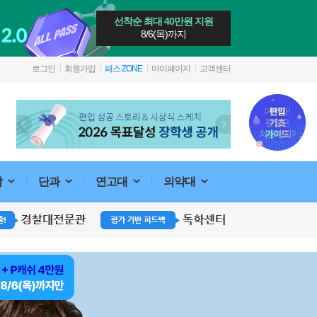
선착순 최대 40만원 지원
8/6(목)까지
로그인
회원가입
패스 ZONE
마이페이지
고객센터
합
단과
연고대
의약대