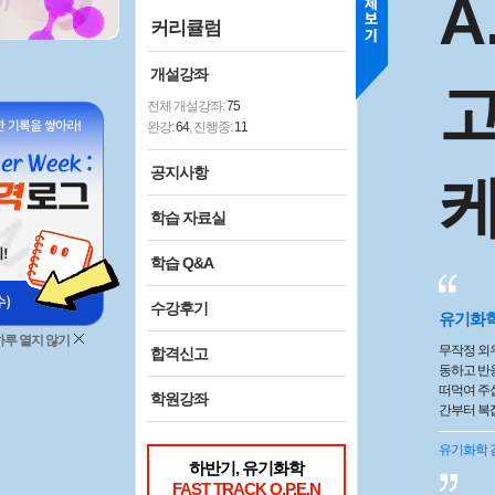
A
커리큘럼
개설강좌
전체 개설강좌:
75
완강:
64
, 진행중:
11
공지사항
학습 자료실
학습 Q&A
수강후기
유기화
하루 열지 않기
무작정 외우
합격신고
동하고 반
떠먹여 주
학원강좌
간부터 복
고요. 저
께 한 줄기
유기화학
하반기, 유기화학
에도 몰랐
FAST TRACK O.P.E.N