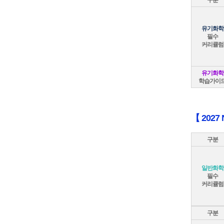
구분
유기화학
필수
커리큘럼
유기화학
학습가이
【 202
구분
일반화학
필수
커리큘럼
구분