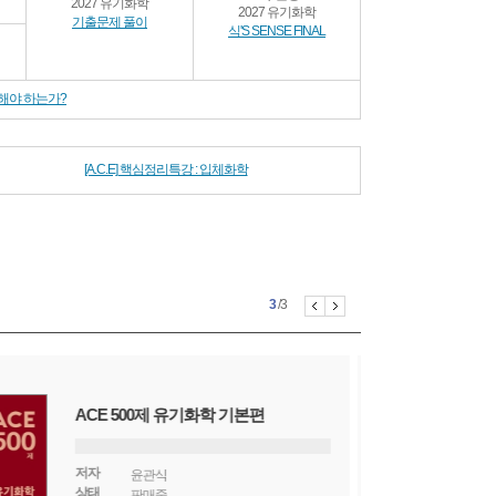
2027 유기화학
2027 유기화학
기출문제 풀이
식'S SENSE FINAL
학습해야 하는가?
[A.C.E] 핵심정리특강 : 입체화학
Prev
Next
1
2
3
/3
ACE 500제 유기화학 기본편
저자
윤관식
상태
판매중