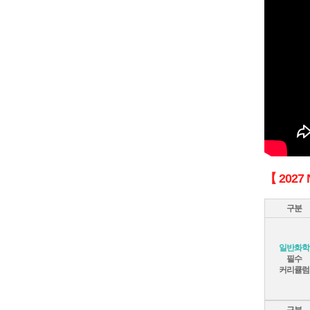
【 2027
구분
일반화학
필수
커리큘럼