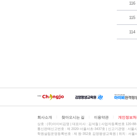
116
115
114
회사소개
찾아오시는 길
이용약관
개인정보처
상호 : (주)아이비김영
대표이사 : 김석철
사업자등록번호 120-88-
통신판매신고번호 : 제 2020-서울서초-3437호
신고기관명 : 서울
학원설립운영등록번호 : 제 원-352호 김영평생교육원 | 위치 : 서울시