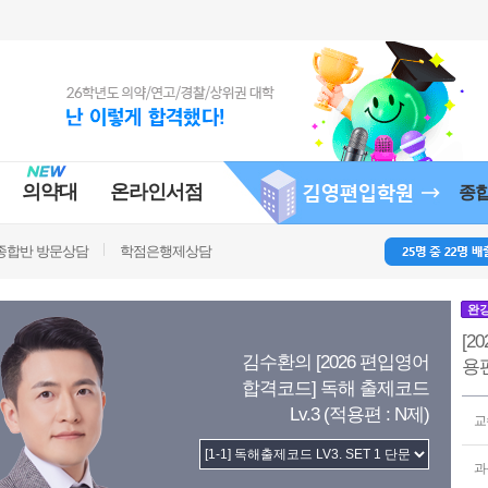
의약대
온라인서점
종
종합반 방문상담
학점은행제상담
완
[2
김수환의 [2026 편입영어
용편
합격코드] 독해 출제코드
Lv.3 (적용편 : N제)
교
과