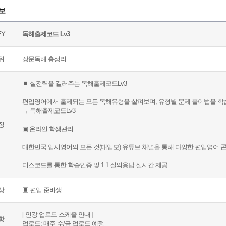
보
EY
독해출제코드 Lv3
위
장문독해 총정리
▣ 실전력을 길러주는 독해출제코드Lv3
편입영어에서 출제되는 모든 독해유형을 살펴보며, 유형별 문제 풀이법을 학습한
→ 독해출제코드Lv3
징
▣ 온라인 학생관리
대한민국 입시영어의 모든 것(대입모) 유튜브 채널을 통해 다양한 편입영어 
디스코드를 통한 학습인증 및 1:1 질의응답 실시간 제공
상
▣ 편입 준비생
[ 인강 업로드 스케줄 안내 ]
항
업로드: 매주 수/금 업로드 예정