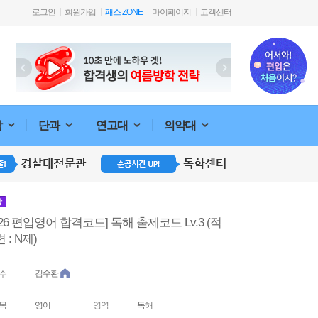
로그인
회원가입
패스 ZONE
마이페이지
고객센터
합
단과
연고대
의약대
강
026 편입영어 합격코드] 독해 출제코드 Lv.3 (적
 : N제)
김수환
수
목
영어
영역
독해