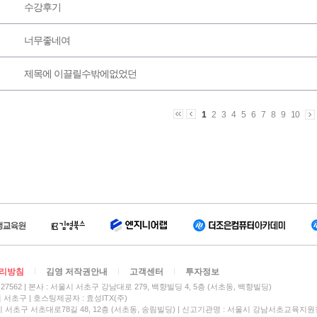
수강후기
너무좋네여
제목에 이끌릴수밖에없었던
1
2
3
4
5
6
7
8
9
10
리방침
김영 저작권안내
고객센터
투자정보
27562
본사 : 서울시 서초구 강남대로 279, 백향빌딩 4, 5층 (서초동, 백향빌딩)
시 서초구
호스팅제공자 : 효성ITX(주)
 서초구 서초대로78길 48, 12층 (서초동, 송림빌딩) | 신고기관명 : 서울시 강남서초교육지원