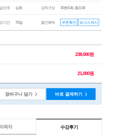
습단계
심화
강좌구성
30분/1회, 총21회
쿠폰확인
보너스캐시
강기간
70일
할인혜택
238,000원
21,000원
장바구니 담기
바로 결제하기
의목차
수강후기