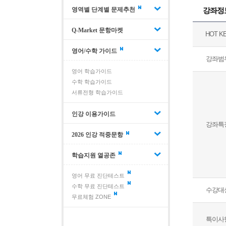
강좌정
영역별 단계별 문제추천
Q-Market 문항마켓
HOT K
영어/수학 가이드
강좌범
영어 학습가이드
수학 학습가이드
서류전형 학습가이드
인강 이용가이드
강좌특
2026 인강 적중문항
학습지원 열공존
영어 무료 진단테스트
수학 무료 진단테스트
수강대
무료체험 ZONE
특이사