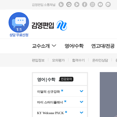
김영편입 소통채널
교수소개
영어/수학
연고대/전공
편입정보
모의평가
합격수기
온라인상담
영어 | 수학
이달의 신규강좌
마이 스터디플래너
KY Welcome PACK