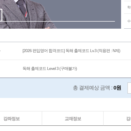
학
수
[2026 편입영어 합격코드] 독해 출제코드 Lv.3 (적용편 : N제)
독해 출제코드 Level 3 (구매불가)
총 결제예상 금액 :
0원
강좌정보
교재정보
강