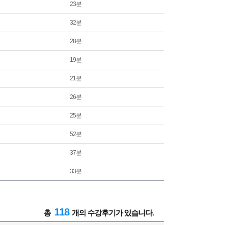
23분
32분
28분
19분
21분
26분
25분
52분
37분
33분
118
총
개의 수강후기가 있습니다.