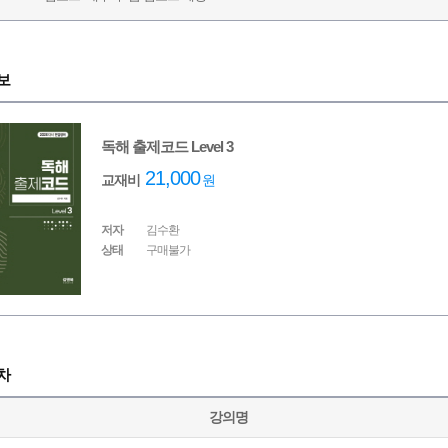
보
독해 출제코드 Level 3
21,000
교재비
원
저자
김수환
상태
구매불가
차
강의명