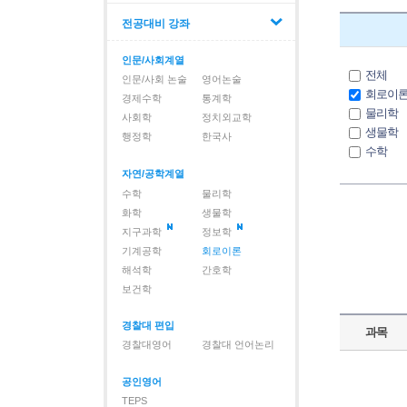
전공대비 강좌
인문/사회계열
전체
인문/사회 논술
영어논술
회로이
경제수학
통계학
물리학
사회학
정치외교학
생물학
행정학
한국사
수학
유기화
자연/공학계열
정보학
수학
물리학
지구과
화학
생물학
해석학
지구과학
정보학
화학
기계공학
회로이론
해석학
간호학
보건학
경찰대 편입
과목
경찰대영어
경찰대 언어논리
공인영어
TEPS