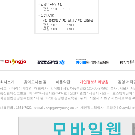
회사소개
찾아오시는 길
이용약관
개인정보처리방침
김영 저작
상호 : (주)아이비김영
대표이사 : 김석철
사업자등록번호 120-88-27562
본사 : 서울시 서
통신판매신고번호 : 제 2020-서울서초-3437호
신고기관명 : 서울시 서초구
호스팅제공자 : 
학원설립운영등록번호 : 제 원-352호 김영평생교육원 | 위치 : 서울시 서초구 서초대로78길 4
대표전화 : 1661-7022 | e-mail :
| 개인정보책임자 : 오창훈 | Copyright(c)
help@kimyoung.co.kr