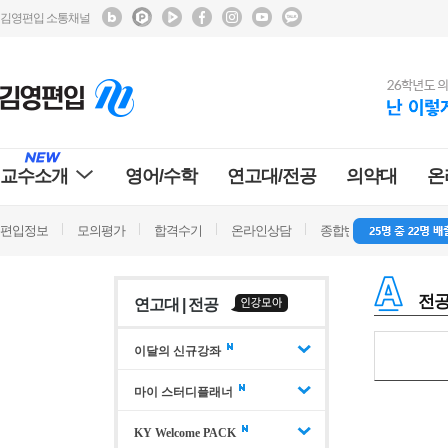
김영편입 소통채널
교수소개
영어/수학
연고대/전공
의약대
온
편입정보
모의평가
합격수기
온라인상담
종합반 방문상담
학
전공
연고대 | 전공
이달의 신규강좌
마이 스터디플래너
KY Welcome PACK